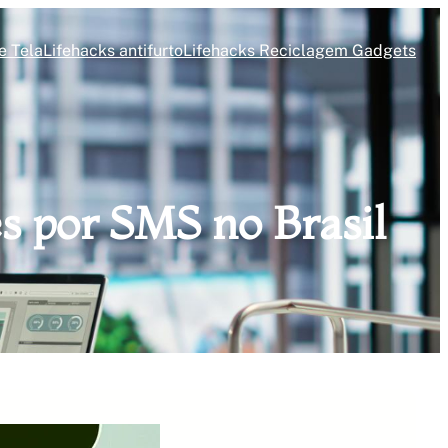
e Tela
Lifehacks antifurto
Lifehacks Reciclagem Gadgets
s por SMS no Brasil